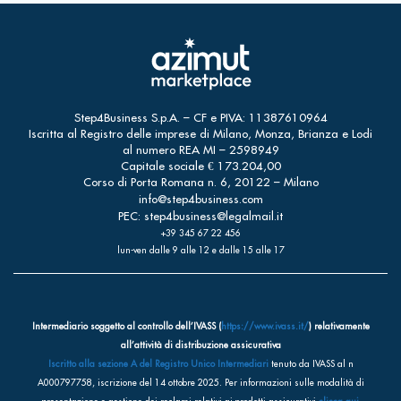
Step4Business S.p.A. – CF e PIVA: 11387610964
Iscritta al Registro delle imprese di Milano, Monza, Brianza e Lodi
al numero REA MI – 2598949
Capitale sociale € 173.204,00
Corso di Porta Romana n. 6, 20122 – Milano
info@step4business.com
PEC:
step4business@legalmail.it
+39 345 67 22 456
lun-ven dalle 9 alle 12 e dalle 15 alle 17
Intermediario soggetto al controllo dell’IVASS (
https://www.ivass.it/
) relativamente
all’attività di distribuzione assicurativa
Iscritto alla sezione A del Registro Unico Intermediari
tenuto da IVASS al n
A000797758, iscrizione del 14 ottobre 2025. Per informazioni sulle modalità di