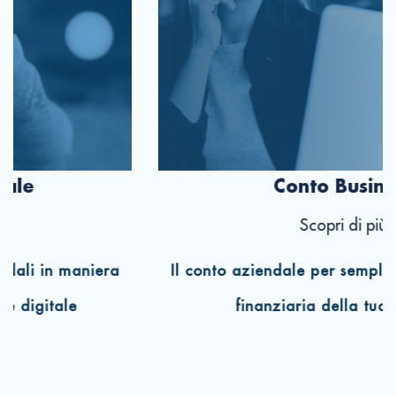
le
Conto Busines
Scopri di più
dali in maniera
Il conto aziendale per semplific
digitale
finanziaria della tua i